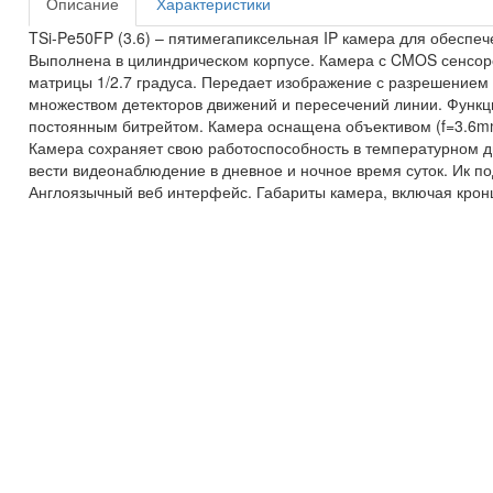
Описание
Характеристики
TSi-Pe50FP (3.6) – пятимегапиксельная IP камера для обеспе
Выполнена в цилиндрическом корпусе. Камера с CMOS сенсор
матрицы 1/2.7 градуса. Передает изображение с разрешением 
множеством детекторов движений и пересечений линии. Функц
постоянным битрейтом. Камера оснащена объективом (f=3.6mm
Камера сохраняет свою работоспособность в температурном ди
вести видеонаблюдение в дневное и ночное время суток. Ик по
Англоязычный веб интерфейс. Габариты камера, включая кр