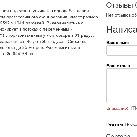
Отзывы
чения надежного уличного видеонаблюдения.
Нет отзывов об
ом прогрессивного сканирования, имеет размер
2592 х 1944 пикселей. Видеоаналитика с
Написа
ионирует в потоках с переменным и
) с горизонтальным углом обзора в 81градус.
апазоне от -40 до +50 градусов. Способна
Ваше имя:
дсветка до 25 метров. Русскоязычный и
онштейн 62х164mm.
Ваш отзыв
Внимание:
HTM
Рейтинг
Плох
Captcha