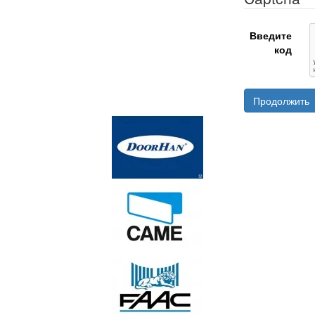
Введите
код
Продолжить