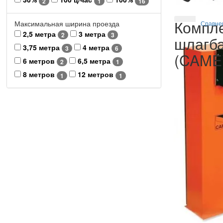
2
1
16
Компл
Максимальная ширина проезда
Сравне
2,5 метра
3 метра
2
3
шлагб
3,75 метра
4 метра
3
6
(CAME
6 метров
6,5 метра
2
1
8 метров
12 метров
1
1