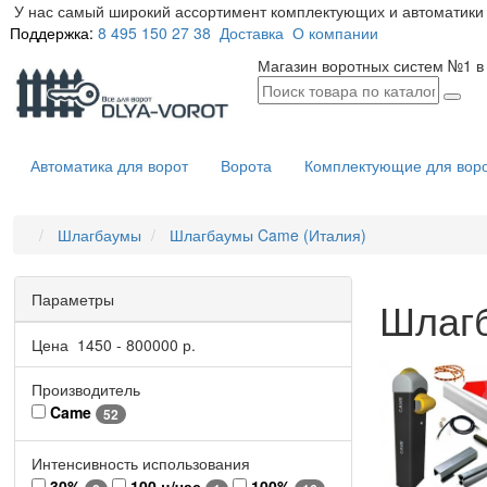
У нас самый широкий ассортимент комплектующих и автоматики 
Поддержка:
8 495 150 27 38
Доставка
О компании
Магазин воротных систем №1 в
Автоматика для ворот
Ворота
Комплектующие для вор
Шлагбаумы
Шлагбаумы Came (Италия)
Параметры
Шлаг
Цена
1450
-
800000
р.
Производитель
Came
52
Интенсивность использования
30%
100 ц/час
100%