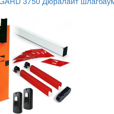
GARD 3750 Дюралайт шлагбаум