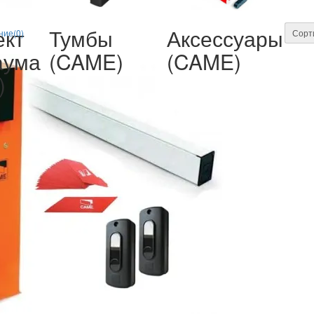
ект
Тумбы
Аксессуары
ние(0)
Сорт
аума
(CAME)
(CAME)
)