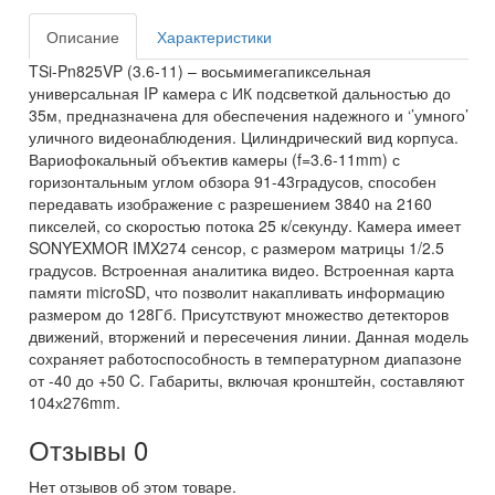
Описание
Характеристики
TSi-Pn825VP (3.6-11) – восьмимегапиксельная
универсальная IP камера с ИК подсветкой дальностью до
35м, предназначена для обеспечения надежного и ‘’умного’
уличного видеонаблюдения. Цилиндрический вид корпуса.
Вариофокальный объектив камеры (f=3.6-11mm) с
горизонтальным углом обзора 91-43градусов, способен
передавать изображение с разрешением 3840 на 2160
пикселей, со скоростью потока 25 к/секунду. Камера имеет
SONYEXMOR IMX274 сенсор, с размером матрицы 1/2.5
градусов. Встроенная аналитика видео. Встроенная карта
памяти microSD, что позволит накапливать информацию
размером до 128Гб. Присутствуют множество детекторов
движений, вторжений и пересечения линии. Данная модель
сохраняет работоспособность в температурном диапазоне
от -40 до +50 C. Габариты, включая кронштейн, составляют
104х276mm.
Отзывы
0
Нет отзывов об этом товаре.