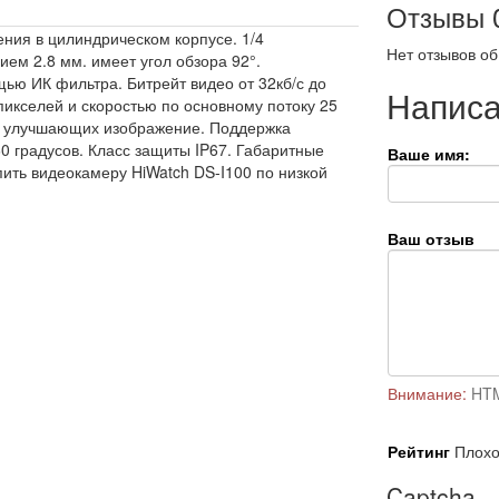
Отзывы
ения в цилиндрическом корпусе. 1/4
Нет отзывов об
ем 2.8 мм. имеет угол обзора 92°.
ью ИК фильтра. Битрейт видео от 32кб/с до
Написа
икселей и скоростью по основному потоку 25
I улучшающих изображение. Поддержка
0 градусов. Класс защиты IP67. Габаритные
Ваше имя:
пить видеокамеру HiWatch DS-I100 по низкой
Ваш отзыв
Внимание:
HTM
Рейтинг
Плох
Captcha