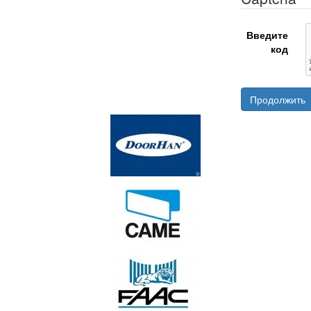
Введите
код
Продолжить