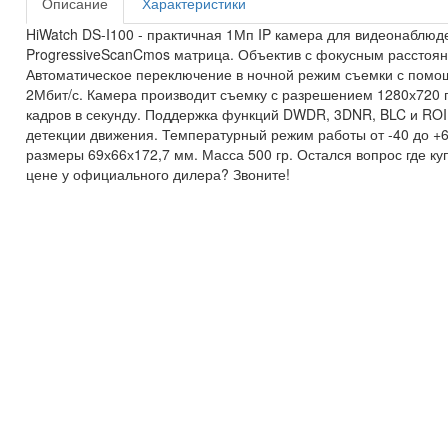
Описание
Характеристики
HiWatch DS-I100 - практичная 1Мп IP камера для видеонаблюд
ProgressiveScanCmos матрица. Объектив с фокусным расстояни
Автоматическое переключение в ночной режим съемки с помощ
2Мбит/с. Камера производит съемку с разрешением 1280х720 п
кадров в секунду. Поддержка функций DWDR, 3DNR, BLC и RO
детекции движения. Температурный режим работы от -40 до +6
размеры 69х66х172,7 мм. Масса 500 гр. Остался вопрос где ку
цене у официального дилера? Звоните!