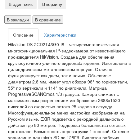
В один клик
В корзину
В закладки
В сравнение
Описание
Характеристики
Hikvision DS-2CD2T43G0-I8 – четырехмегапиксельная
многофункциональная IP-видеокамера от известнейшего
производителя HikVision. Создана для обеспечения
круглосуточного уличного видеонаблюдения. Изготовлена в
цилиндрическом металлическом корпусе. Отлично
функционирует как днем, так и ночью. Объектив с
диаметром 2.8 мм. имеет угол обзора 98° по горизонтали,
55° по вертикали и 114° по диагонали. Матрица
ProgressiveSCANCmos 1/3 градуса. Камера снимает с
максимальным разрешением изображения 2688х1520
пикселей со скоростью потока 25 кадров в секунду.
Многофункциональное меню настройки изображения на
Русском языке. EXIR подсветка с рекордной дальностью
действия до 80 метров. Поддержка большинства сетевых
протоколов. Возможность перезагрузки 1 кнопкой. Сетевое
хранилище для micro SD до 128Гб. Диапазон рабочих