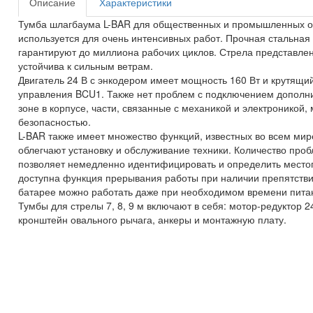
Описание
Характеристики
Тумба шлагбаума L-BAR для общественных и промышленных об
используется для очень интенсивных работ. Прочная стальная
гарантируют до миллиона рабочих циклов. Стрела представлен
устойчива к сильным ветрам.
Двигатель 24 В с энкодером имеет мощность 160 Вт и крутящи
управления BCU1. Также нет проблем с подключением дополн
зоне в корпусе, части, связанные с механикой и электроникой,
безопасностью.
L-BAR также имеет множество функций, известных во всем ми
облегчают установку и обслуживание техники. Количество про
позволяет немедленно идентифицировать и определить мест
доступна функция прерывания работы при наличии препятств
батарее можно работать даже при необходимом времени пита
Тумбы для стрелы 7, 8, 9 м включают в себя: мотор-редуктор 
кронштейн овального рычага, анкеры и монтажную плату.