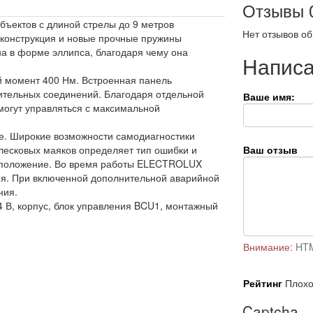
Отзывы
ъектов с длиной стрелы до 9 метров
Нет отзывов об
 конструкция и новые прочные пружины
а в форме эллипса, благодаря чему она
Написа
й момент 400 Нм. Встроенная панель
ительных соединений. Благодаря отдельной
Ваше имя:
 могут управляться с максимальной
ре. Широкие возможности самодиагностики
блесковых маяков определяет тип ошибки и
Ваш отзыв
оположение. Во время работы ELECTROLUX
ия. При включенной дополнительной аварийной
ния.
24 В, корпус, блок управления BCU1, монтажный
Внимание:
HTM
Рейтинг
Плох
Captcha