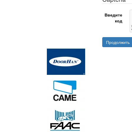
Введите
код
Продолжить