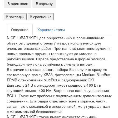
В один клик
В корзину
В закладки
В сравнение
Описание
Характеристики
NICE L9BAR7KIT1 для общественных и промышленных
объектов с длиной стрелы 7 метров используется для
очень интенсивных работ. Прочная стальная конструкция и
новые прочные пружины гарантируют до миллиона
рабочих циклов. Стрела представлена в форме эллипса,
благодаря чему она устойчива к сильным ветрам.
В отличии от классического набора Вы получите сразу же
светофорную лампу XBA8, фотоэлементы Medium BlueBus
EPMB с технологией blueBus и радиопрёмник OXI.
Двигатель 24 В с энкодером имеет мощность 160 Вт и
крутящий момент 400 Нм. Встроенная панель управления
BCU1. Также нет проблем с подключением дополнительных
соединений. Благодаря отдельной зоне в корпусе, части,
связанные с механикой и электроникой, могут управляться
с максимальной безопасностью.
NICE L9BAR7KIT1 также имеет множество функций,