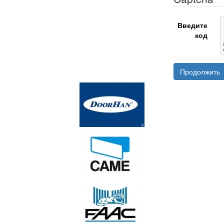
Введите
код
Продолжить