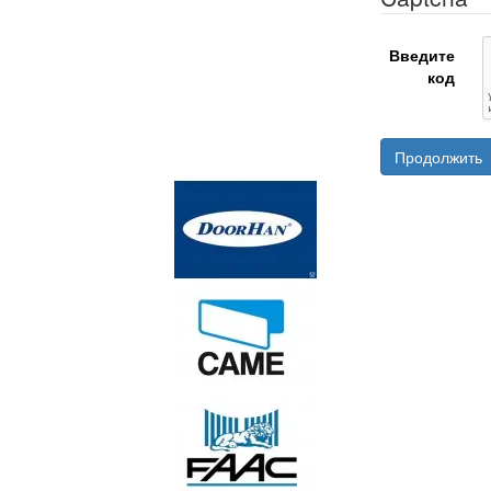
Введите
код
Продолжить