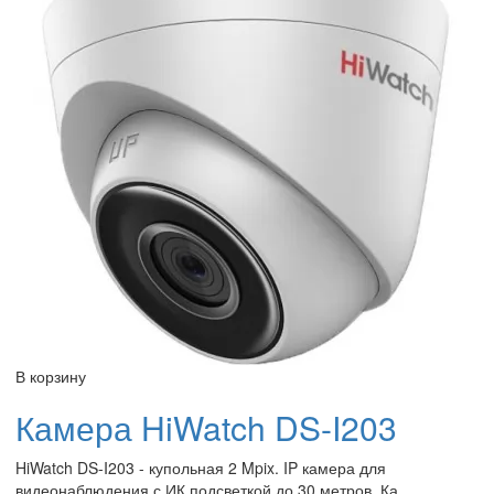
В корзину
Камера HiWatch DS-I203
HiWatch DS-I203 - купольная 2 Mpix. IP камера для
видеонаблюдения с ИК подсветкой до 30 метров. Ка..