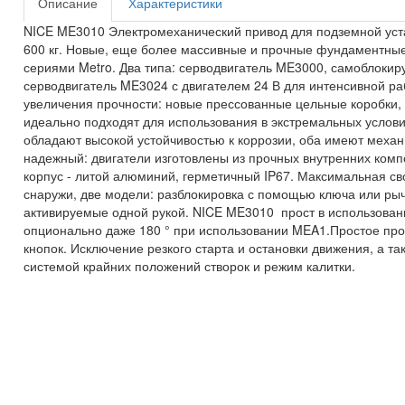
Описание
Характеристики
NICE ME3010 Электромеханический привод для подземной устан
600 кг. Новые, еще более массивные и прочные фундаментны
сериями Metro. Два типа: серводвигатель ME3000, самоблоки
серводвигатель ME3024 с двигателем 24 В для интенсивной раб
увеличения прочности: новые прессованные цельные коробки,
идеально подходят для использования в экстремальных услови
обладают высокой устойчивостью к коррозии, оба имеют механ
надежный: двигатели изготовлены из прочных внутренних комп
корпус - литой алюминий, герметичный IP67. Максимальная св
снаружи, две модели: разблокировка с помощью ключа или ры
активируемые одной рукой. NICE ME3010 прост в использовании
опционально даже 180 ° при использовании MEA1.Простое пр
кнопок. Исключение резкого старта и остановки движения, а т
системой крайних положений створок и режим калитки.