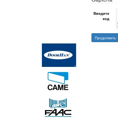
Введите
код
Продолжить