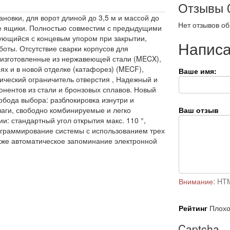
Отзывы
овки, для ворот длиной до 3,5 м и массой до
Нет отзывов об
е ящики. Полностью совместим с предыдущими
рующийся с концевым упором при закрытии,
Написа
оты. Отсутствие сварки корпусов для
 изготовленные из нержавеющей стали (MECX),
ях и в новой отделке (катафорез) (MECF),
Ваше имя:
ический ограничитель отверстия , Надежный и
онентов из стали и бронзовых сплавов. Новый
обода выбора: разблокировка изнутри и
чаги, свободно комбинируемые и легко
Ваш отзыв
: стандартный угол открытия макс. 110 °,
ограммирование системы с использованием трех
акже автоматическое запоминание электронной
Внимание:
HTM
Рейтинг
Плох
Captcha