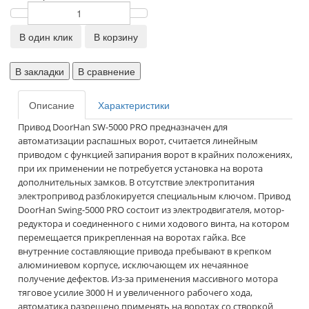
В один клик
В корзину
В закладки
В сравнение
Описание
Характеристики
Привод DoorHan SW-5000 PRO предназначен для
автоматизации распашных ворот, считается линейным
приводом с функцией запирания ворот в крайних положениях,
при их применении не потребуется установка на ворота
дополнительных замков. В отсутствие электропитания
электропривод разблокируется специальным ключом. Привод
DoorHan Swing-5000 PRO состоит из электродвигателя, мотор-
редуктора и соединенного с ними ходового винта, на котором
перемещается прикрепленная на воротах гайка. Все
внутренние составляющие привода пребывают в крепком
алюминиевом корпусе, исключающем их нечаянное
получение дефектов. Из-за применения массивного мотора
тяговое усилие 3000 Н и увеличенного рабочего хода,
автоматика разрешено применять на воротах со створкой