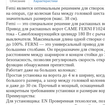
Описание
Характеристики
Ferni является оптимальным решением для створок
на опорах, где колесная база между головкой шест
значительных размеров (макс. 38 см).
Ferni — это специальное решение для распашных в
Привод для распашных ворот CAME FERNI F1024: 
тока - Самоблокирующийся цилиндр 180 Вт с рыча
выключателя. Максимальная длина одной створки со
до 100%. FERNI — это универсальный привод для
большими столбами. Он предназначен для створок 
расстоянием между шарниром и концом стойки до 
безопасность, позволяя регулировать скорость откр
функции обнаружения препятствий.
Работает даже на больших колонках:
Простая установка на ворота до 4 м в ширину, ког
большого размера, а зазор между головкой колонн
и даже до 30 см. Прочный и мощный, оснащенный 
конкретным требованиям установки и размерам вор
Преимущества:
Для установщика: EN Проверенная технология, по