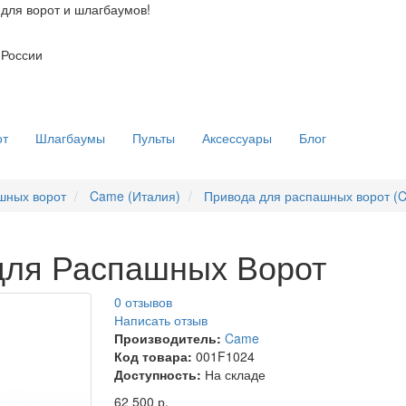
для ворот и шлагбаумов!
 России
от
Шлагбаумы
Пульты
Аксессуары
Блог
шных ворот
Came (Италия)
Привода для распашных ворот (
для Распашных Ворот
0 отзывов
Написать отзыв
Производитель:
Came
Код товара:
001F1024
Доступность:
На складе
62 500 р.