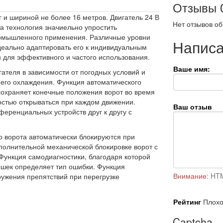
Отзывы
г и шириной не более 16 метров. Двигатель 24 В
Нет отзывов об
а технология значиельно упростить
ромышленного применения. Различные уровни
Написа
деально адаптировать его к индивидуальным
 для эффективного и частого использования.
Ваше имя:
ателя в зависимости от погодных условий и
него охлаждения. Функция автоматического
сохраняет конечные положения ворот во время
ностью открываться при каждом движении.
Ваш отзыв
еренциальных устройств друг к другу с
о ворота автоматически блокируются при
ополнительной механической блокировке ворот с
 Функция самодиагностики, благодаря которой
ышек определяет тип ошибки. Функция
Внимание:
HTM
ужения препятствий при перегрузке
Рейтинг
Плох
Captcha