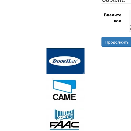
Введите
код
Продолжить