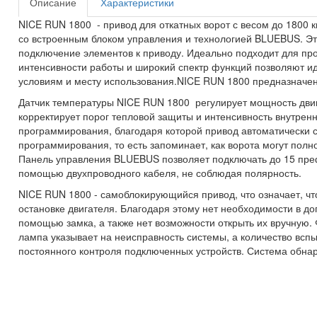
Описание
Характеристики
NICE RUN 1800 - привод для откатных ворот с весом до 1800 к
со встроенным блоком управления и технологией BLUEBUS. Эт
подключение элементов к приводу. Идеально подходит для п
интенсивности работы и широкий спектр функций позволяют и
условиям и месту использования.NICE RUN 1800 предназначен
Датчик температуры NICE RUN 1800 регулирует мощность двиг
корректирует порог тепловой защиты и интенсивность внутрен
программирования, благодаря которой привод автоматически 
программирования, то есть запоминает, как ворота могут пол
Панель управления BLUEBUS позволяет подключать до 15 преф
помощью двухпроводного кабеля, не соблюдая полярность.
NICE RUN 1800 - самоблокирующийся привод, что означает, чт
остановке двигателя. Благодаря этому нет необходимости в д
помощью замка, а также нет возможности открыть их вручную.
лампа указывает на неисправность системы, а количество всп
постоянного контроля подключенных устройств. Система обнар