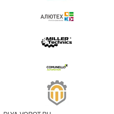
DLYA-VOROT
.
RU