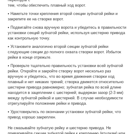
тем, чтобы обеспечить плавный ход ворот.
• Наметьте точки крепления второй секции зубчатой рейки и
закрепите ее на створке ворот.
• Подвигайте снова вручную ворота и убедитесь в правильности
установки секций зубчатой рейки, используя шестерню привода
как контрольную точку.
• Установите аналогично второй секции зубчатой рейки
следующие секции до полного охвата створки ворот. Избыток
рейки в конце отрежьте.
• Проверьте тщательно правильность установки всей зубчатой
рейки. Откройте и закройте створку ворот несколько раз
вручную и убедитесь, что во время движения створки ход
плавный и нет никаких трений; створка движется относительно
шестерни привода равномерно; зубчатая рейка по всей длине
находится в зацеплении с шестерней; выдержан зазор (2-3 мм)
между зубчатой рейкой и шестерней. В случае необходимости
отрегулируйте положение рейки и привода.
• Удостоверьтесь по окончании установки зубчатой рейки, что
привод хорошо закреплен.
Не смазывайте зубчатую рейку и шестерню привода. Не
приваривайте секции зубчатой рейки к креплению (втулкам) или