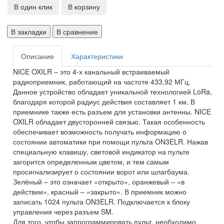
В один клик
В корзину
В закладки
В сравнение
Описание
Характеристики
NICE OXILR – это 4-х канальный встраиваемый
радиоприемник, работающий на частоте 433,92 МГц.
Данное устройство обладает уникальной технологией LoRa,
благодаря которой радиус действия составляет 1 км. В
приемнике также есть разъем для установки антенны. NICE
OXILR обладает двусторонней связью. Такая особенность
обеспечивает возможность получать информацию о
состоянии автоматики при помощи пульта ON3ELR. Нажав
специальную клавишу, световой индикатор на пульте
загорится определенным цветом, и тем самым
просигнализирует о состоянии ворот или шлагбаума.
Зелёный – это означает «открыто», оранжевый – «в
действии», красный – «закрыто». В приемник можно
записать 1024 пульта ON3ELR. Подключается к блоку
управления через разъем SM.
Для того, чтобы запрограммировать пульт, необходимо